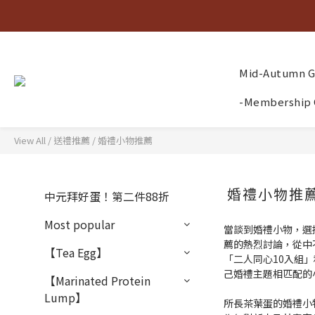
Mid-Autumn Gi
-Membership 
View All
/
送禮推薦
/
婚禮小物推薦
婚禮小物推
中元拜好蛋！第二件88折
Most popular
當談到婚禮小物，選
薦的熱烈討論，從中
【Tea Egg】
「二人同心10入組
己婚禮主題相匹配的
【Marinated Protein
Lump】
所長茶葉蛋的婚禮小