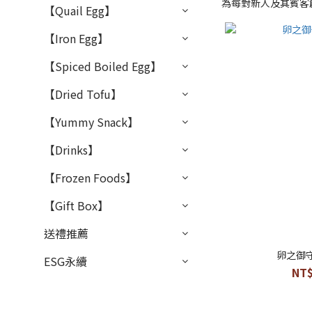
為每對新人及其賓客
【Quail Egg】
【Iron Egg】
【Spiced Boiled Egg】
【Dried Tofu】
【Yummy Snack】
【Drinks】
【Frozen Foods】
【Gift Box】
送禮推薦
卵之御
ESG永續
NT$