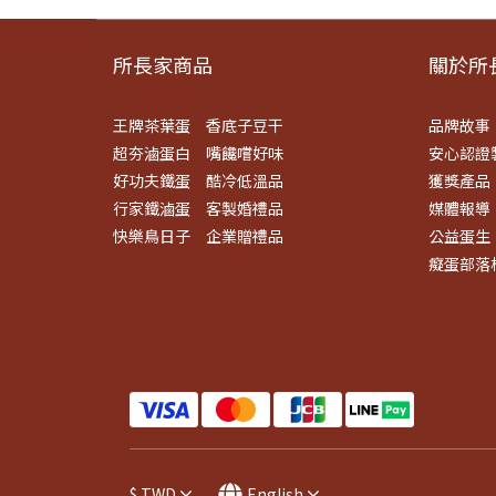
所長家商品
關於所長
王牌茶葉蛋
香底子豆干
品牌故事
超夯滷蛋白
嘴饞嚐好味
安心認證
好功夫鐵蛋
酷冷低溫品
獲獎產品
行家鐵滷蛋
客製婚禮品
媒體報導
快樂鳥日子
企業贈禮品
公益蛋生
癡蛋部落
$
TWD
English