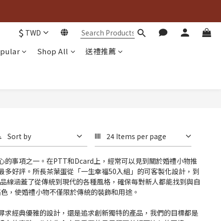

$
TWD

pular
Shop All
送禮推薦
Sort by
24 Items per page
事項之一。在PTT和Dcard上，經常可以見到關於婚禮小物推
最多好評。所長茶葉蛋從「一生幸福50入組」的可客製化設計，到
產品線涵蓋了從傳統到現代的各種風格，確保每對新人都能找到與自
亮色，使婚禮小物不僅限於傳統的裝飾和用途。
尋求經典優雅的設計，還是追求創新獨特的產品，我們的目標都是