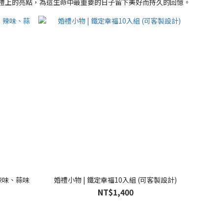
禮上的亮點，為這生命中最重要的日子留下美好而持久的回憶。
辣味、蒜味
婚禮小物 | 鐵定幸福10入組 (可客製設計)
NT$1,400