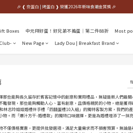
中秋先訂✦送禮不慌    🌙中秋早鳥優惠開跑🌙     🥚優惠期間07/20~08/31
🎉 ❰ 夯蛋白 | 烤蛋白 ❱ 榮獲2026年新味食潮金質獎 🎉
中秋先訂✦送禮不慌    🌙中秋早鳥優惠開跑🌙     🥚優惠期間07/20~08/31
ft Boxes
中元拜好蛋！好兄弟不搗蛋｜第二件88折
Most po
Club-
New Page
Lady Dou | Breakfast Brand
薦
擇那些能夠長久留存於賓客記憶中的創意和實用禮品，無疑是新人們最關心的
不難發現，那些能夠觸動人心、富有創意，且價格親民的小物，總是獲得
」和林志玲姐姐婚禮伴手禮「四囍蛋禮10入組」的獨特客製方案，我們的
小物。而「爆汁方干-婚禮款」的獨特口味選擇，更是為婚禮增添了一抹
物不僅價格實惠，更提供批發選項，滿足大量需求而不損害預算。無論是