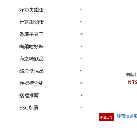
好功夫鐵蛋
行家鐵滷蛋
香底子豆干
嘴饞嚐好味
海之味飲品
酷冷低溫品
胭脂
NT$
極選禮盒組
送禮推薦
ESG永續
新品上市