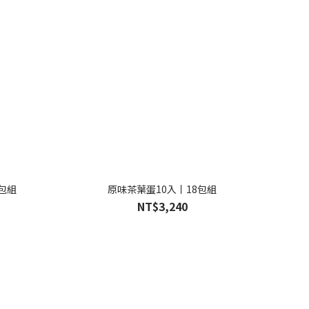
0包組
原味茶葉蛋10入丨18包組
NT$3,240