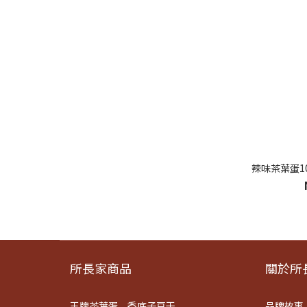
辣味茶葉蛋10
所長家商品
關於所長
王牌茶葉蛋
香底子豆干
品牌故事