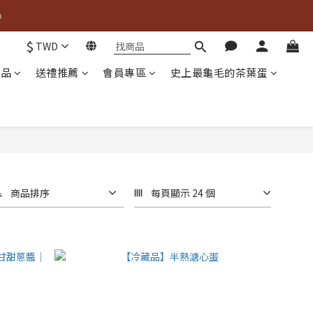


$
TWD
商品
送禮推薦
會員專區
史上最龜毛的茶葉蛋

商品排序
每頁顯示 24 個