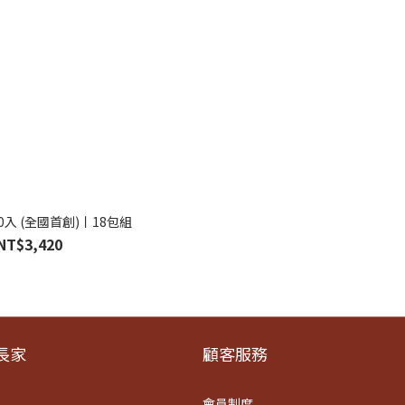
入 (全國首創)丨18包組
NT$3,420
​家
顧客服務
會員制度