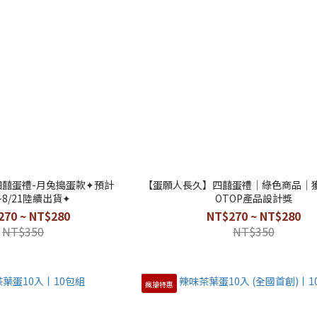
囍蛋禮-月兔搗蛋款✦預計
【蛋願人長久】四囍蛋禮｜綠色商品｜獲
7~8/21陸續出貨✦
OTOP產品設計獎
270 ~ NT$280
NT$270 ~ NT$280
NT$350
NT$350
瘋搶特惠