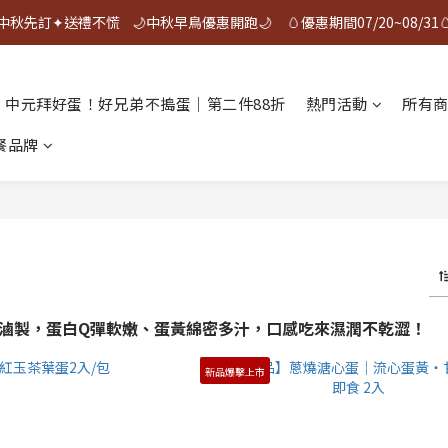
中秋先訂✦送禮不慌    🌙中秋早鳥優惠開跑🌙     🥚優惠期間07/20~08/31
中秋先訂✦送禮不慌    🌙中秋早鳥優惠開跑🌙     🥚優惠期間07/20~08/31
🎉 ❰ 夯蛋白 | 烤蛋白 ❱ 榮獲2026年新味食潮金質獎 🎉
中元拜好蛋！好兄弟不搗蛋｜第二件88折
熱門活動
所有
中秋先訂✦送禮不慌    🌙中秋早鳥優惠開跑🌙     🥚優惠期間07/20~08/31
早餐品牌
滷製，蛋白Q彈軟嫩、蛋黃綿密多汁，口感吃來濕潤不乾澀！
新品爆擊上市