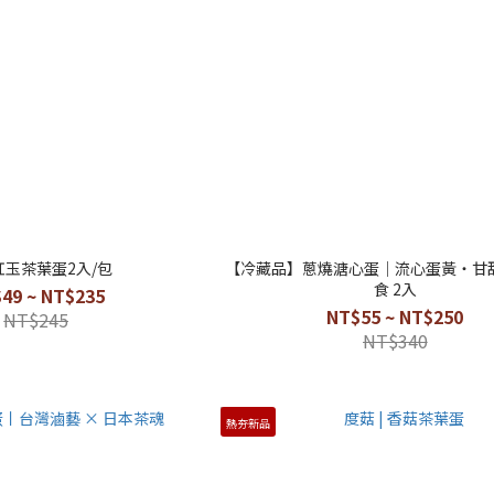
紅玉茶葉蛋2入/包
【冷藏品】蔥燒溏心蛋｜流心蛋黃・甘
食 2入
49 ~ NT$235
NT$55 ~ NT$250
NT$245
NT$340
熱夯新品