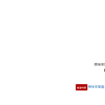
原味茶
瘋搶特惠