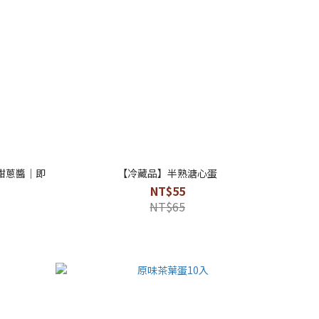
甜蔥醬｜即
【冷藏品】半熟溏心蛋
NT$55
NT$65