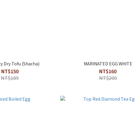
cy Dry Tofu (Shacha)
MARINATED EGG WHITE
NT$150
NT$160
NT$189
NT$200