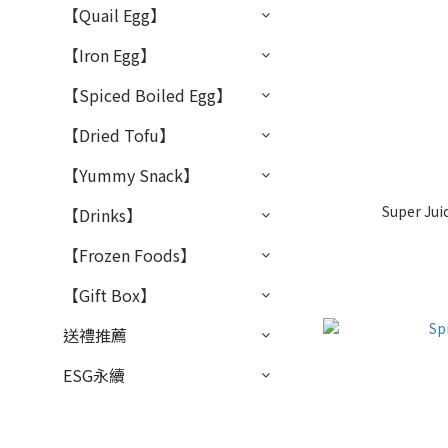
【Quail Egg】
【Iron Egg】
【Spiced Boiled Egg】
【Dried Tofu】
【Yummy Snack】
Super Jui
【Drinks】
【Frozen Foods】
【Gift Box】
送禮推薦
ESG永續