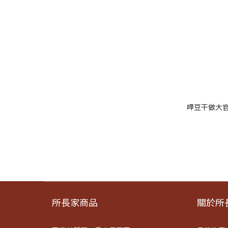
呷豆干做大官|
所長家商品
關於所長