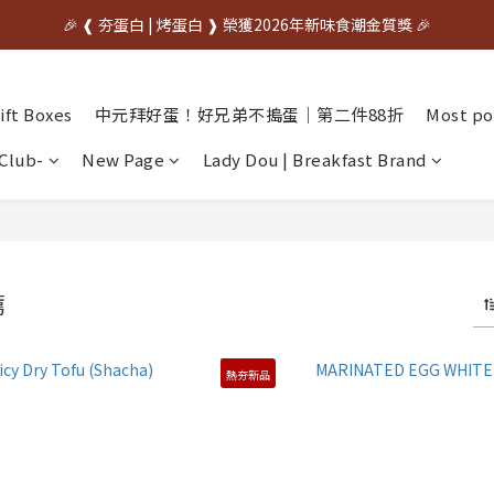
中秋先訂✦送禮不慌    🌙中秋早鳥優惠開跑🌙     🥚優惠期間07/20~08/31
🎉 ❰ 夯蛋白 | 烤蛋白 ❱ 榮獲2026年新味食潮金質獎 🎉
中秋先訂✦送禮不慌    🌙中秋早鳥優惠開跑🌙     🥚優惠期間07/20~08/31
ft Boxes
中元拜好蛋！好兄弟不搗蛋｜第二件88折
Most po
Club-
New Page
Lady Dou | Breakfast Brand
薦
熱夯新品