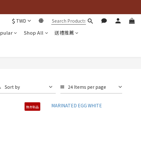

$
TWD

pular
Shop All
送禮推薦
Sort by
24 Items per page
熱夯新品