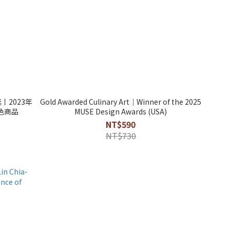
丨2023年
Gold Awarded Culinary Art｜Winner of the 2025
色商品
MUSE Design Awards (USA)
NT$590
NT$730