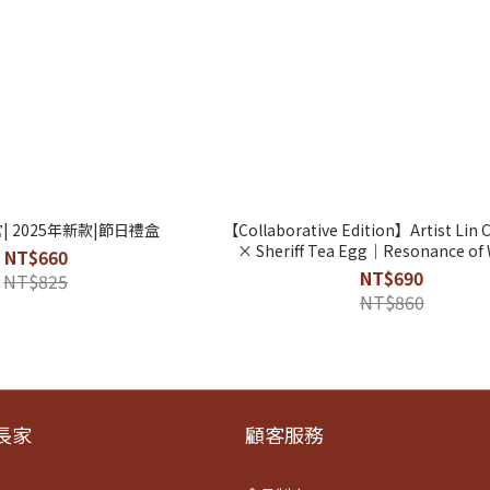
 2025年新款|節日禮盒
【Collaborative Edition】Artist Lin 
× Sheriff Tea Egg｜Resonance of
NT$660
NT$690
NT$825
NT$860
​家
顧客服務