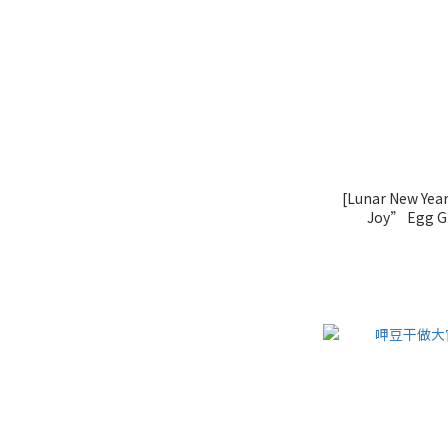
[Lunar New Yea
Joy” Egg Gi