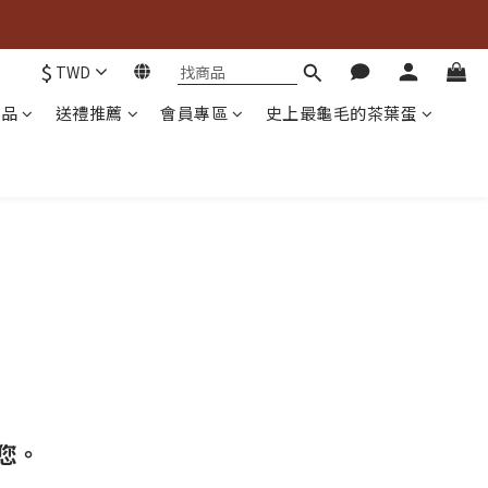

$
TWD

商品
送禮推薦
會員專區
史上最龜毛的茶葉蛋
您。