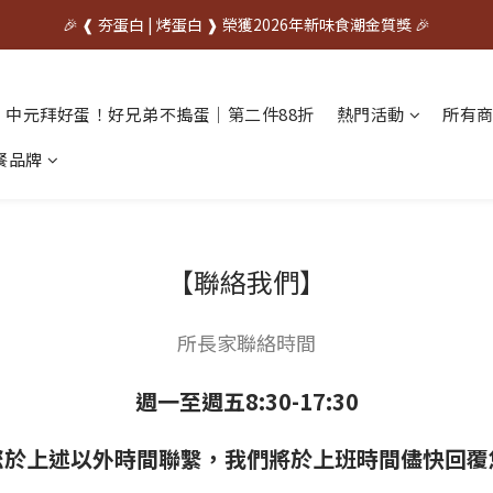
中秋先訂✦送禮不慌    🌙中秋早鳥優惠開跑🌙     🥚優惠期間07/20~08/31
🎉 ❰ 夯蛋白 | 烤蛋白 ❱ 榮獲2026年新味食潮金質獎 🎉
中秋先訂✦送禮不慌    🌙中秋早鳥優惠開跑🌙     🥚優惠期間07/20~08/31
中元拜好蛋！好兄弟不搗蛋｜第二件88折
熱門活動
所有
早餐品牌
【聯絡我們】
所長家聯絡時間
週一至週五8:30-17:30
您於上述以外時間聯繫，我們將於上班時間儘快回覆