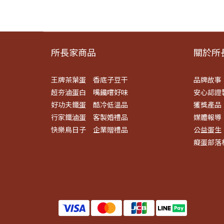
所長家商品
關於所長
王牌茶葉蛋
香底子豆干
品牌故事
超夯滷蛋白
嘴饞嚐好味
安心認證
好功夫鐵蛋
酷冷低溫品
獲獎產品
行家鐵滷蛋
客製婚禮品
媒體報導
快樂鳥日子
企業贈禮品
公益蛋生
癡蛋部落