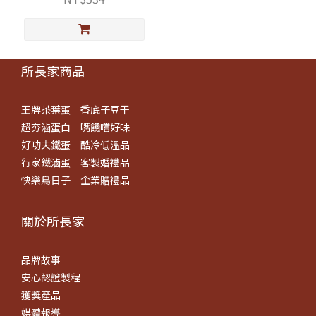
所長家商品
王牌茶葉蛋
香底子豆干
超夯滷蛋白
嘴饞嚐好味
好功夫鐵蛋
酷冷低溫品
行家鐵滷蛋
客製婚禮品
快樂鳥日子
企業贈禮品
關於所長​家
品牌故事
安心認證製程
獲獎產品
媒體報導