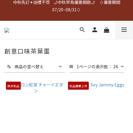
07/20~08/31🥚
中秋先訂✦送禮不慌    🌙中秋早鳥優惠開跑🌙     🥚優惠期間
07/20~08/31🥚
🎉 ❰ 夯蛋白 | 烤蛋白 ❱ 榮獲2026年新味食潮金質獎 🎉
中秋先訂✦送禮不慌    🌙中秋早鳥優惠開跑🌙     🥚優惠期間
07/20~08/31🥚
創意口味茶葉蛋
商品の並べ替え
1ページの表示数： 24
熱夯新品
新品爆擊上市