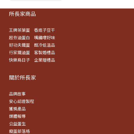
所長家商品
王牌茶葉蛋
香底子豆干
超夯滷蛋白
嘴饞嚐好味
好功夫鐵蛋
酷冷低溫品
行家鐵滷蛋
客製婚禮品
快樂鳥日子
企業贈禮品
關於所長​家
品牌故事
安心認證製程
獲獎產品
媒體報導
公益蛋生
癡蛋部落格