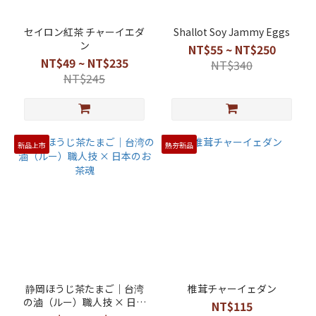
セイロン紅茶 チャーイエダ
Shallot Soy Jammy Eggs
ン
NT$55 ~ NT$250
NT$49 ~ NT$235
NT$340
NT$245
新品上市
熱夯新品
静岡ほうじ茶たまご｜台湾
椎茸チャーイェダン
の滷（ルー）職人技 × 日本
NT$115
のお茶魂