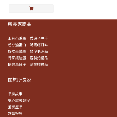
所長家商品
王牌茶葉蛋
香底子豆干
超夯滷蛋白
嘴饞嚐好味
好功夫鐵蛋
酷冷低溫品
行家鐵滷蛋
客製婚禮品
快樂鳥日子
企業贈禮品
關於所長​家
品牌故事
安心認證製程
獲獎產品
媒體報導