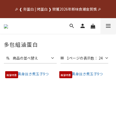
中秋先訂✦送禮不慌    🌙中秋早鳥優惠開跑🌙     🥚優惠期間
🎉 ❰ 夯蛋白 | 烤蛋白 ❱ 榮獲2026年新味食潮金質獎 🎉
07/20~08/31🥚
中秋先訂✦送禮不慌    🌙中秋早鳥優惠開跑🌙     🥚優惠期間
07/20~08/31🥚
多包組滷蛋白
商品の並べ替え
1ページの表示数： 24
瘋搶特惠
瘋搶特惠