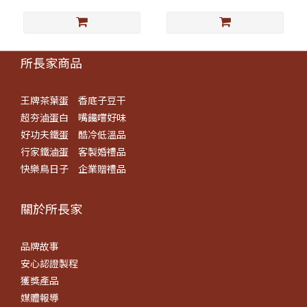
所長家商品
王牌茶葉蛋
香底子豆干
超夯滷蛋白
嘴饞嚐好味
好功夫鐵蛋
酷冷低溫品
行家鐵滷蛋
客製婚禮品
快樂鳥日子
企業贈禮品
關於所長​家
品牌故事
安心認證製程
獲獎產品
媒體報導