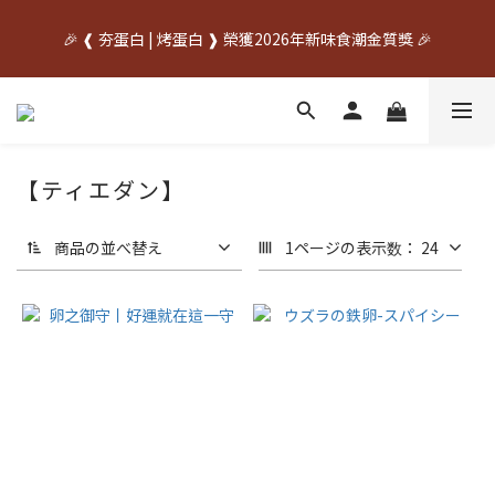
中秋先訂✦送禮不慌    🌙中秋早鳥優惠開跑🌙     🥚優惠期間
🎉 ❰ 夯蛋白 | 烤蛋白 ❱ 榮獲2026年新味食潮金質獎 🎉
07/20~08/31🥚
中秋先訂✦送禮不慌    🌙中秋早鳥優惠開跑🌙     🥚優惠期間
07/20~08/31🥚
【ティエダン】
商品の並べ替え
1ページの表示数： 24