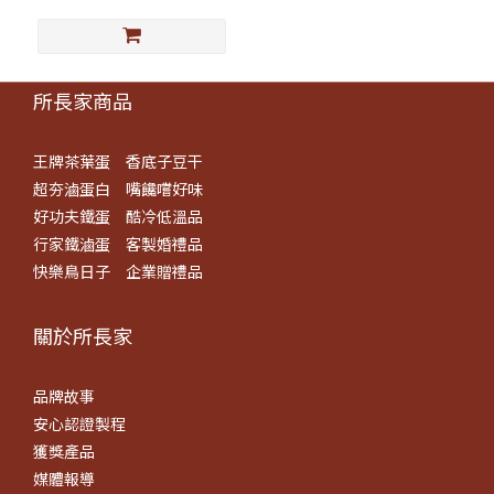
所長家商品
王牌茶葉蛋
香底子豆干
超夯滷蛋白
嘴饞嚐好味
好功夫鐵蛋
酷冷低溫品
行家鐵滷蛋
客製婚禮品
快樂鳥日子
企業贈禮品
關於所長​家
品牌故事
安心認證製程
獲獎產品
媒體報導