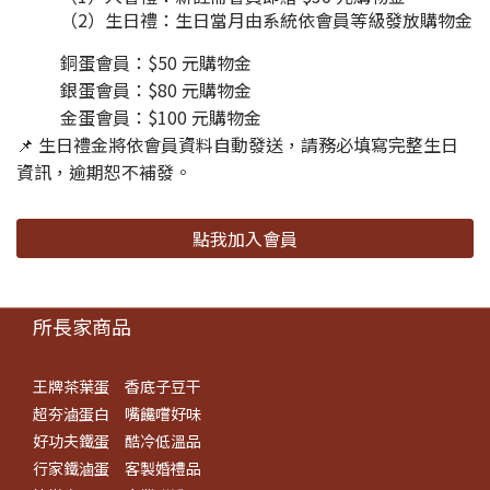
（2）生日禮：生日當月由系統依會員等級發放購物金
銅蛋會員：$50 元購物金
銀蛋會員：$80 元購物金
金蛋會員：$100 元購物金
📌 生日禮金將依會員資料自動發送，請務必填寫完整生日
資訊，逾期恕不補發。
點我加入會員
所長家商品
王牌茶葉蛋
香底子豆干
超夯滷蛋白
嘴饞嚐好味
好功夫鐵蛋
酷冷低溫品
行家鐵滷蛋
客製婚禮品