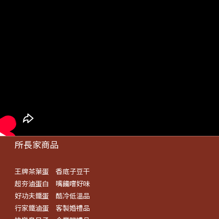
所長家商品
王牌茶葉蛋
香底子豆干
超夯滷蛋白
嘴饞嚐好味
好功夫鐵蛋
酷冷低溫品
行家鐵滷蛋
客製婚禮品