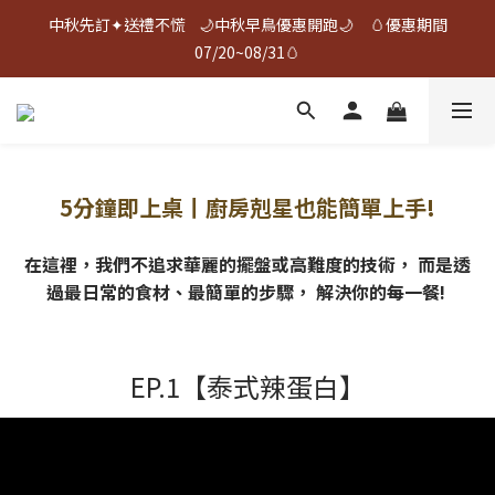
中秋先訂✦送禮不慌    🌙中秋早鳥優惠開跑🌙     🥚優惠期間
中秋先訂✦送禮不慌    🌙中秋早鳥優惠開跑🌙     🥚優惠期間
07/20~08/31🥚
07/20~08/31🥚
🎉 ❰ 夯蛋白 | 烤蛋白 ❱ 榮獲2026年新味食潮金質獎 🎉
中秋先訂✦送禮不慌    🌙中秋早鳥優惠開跑🌙     🥚優惠期間
5分鐘即上桌丨廚房剋星也能簡單上手!
07/20~08/31🥚
在這裡，我們不追求華麗的擺盤或高難度的技術， 而是透
過最日常的食材、最簡單的步驟， 解決你的每一餐!
EP.1【泰式辣蛋白】