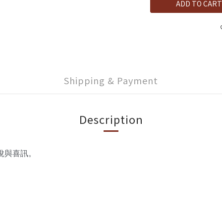
ADD TO CART
Shipping & Payment
Description
悅與喜訊。