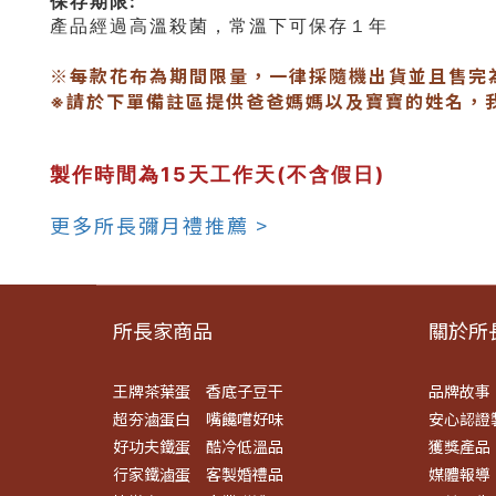
保存期限:
產品經過高溫殺菌，常溫下可保存１年
※每款花布為期間限量，一律採隨機出貨並且售完
請於下單備註區提供爸爸媽媽以及寶寶的姓名，
※
製作時間為15天工作天(不含假日)
更多所長彌月禮推薦 >
所長家商品
關於所長
王牌茶葉蛋
香底子豆干
品牌故事
超夯滷蛋白
嘴饞嚐好味
安心認證
好功夫鐵蛋
酷冷低溫品
獲獎產品
行家鐵滷蛋
客製婚禮品
媒體報導