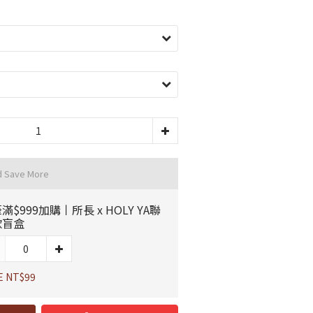
d Save More
滿$999加購丨所長 x HOLY YA聯
款盲盒
E NT$99