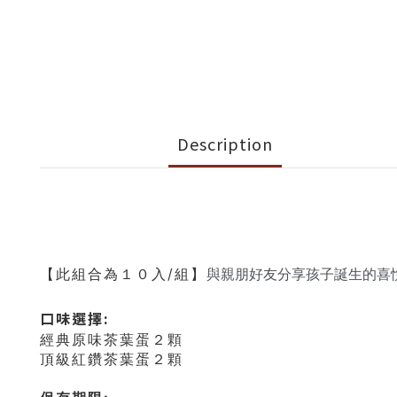
Description
【此組合為１０入/組】
與
親朋好友分享孩子誕生的喜
口味選擇:
經典原味茶葉蛋２顆
頂級紅鑽茶葉蛋２顆