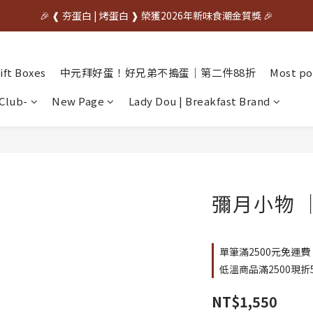
中秋先訂✦送禮不慌    🌙中秋早鳥優惠開跑🌙     🥚優惠期間07/20~08/31
🎉 ❰ 夯蛋白 | 烤蛋白 ❱ 榮獲2026年新味食潮金質獎 🎉
中秋先訂✦送禮不慌    🌙中秋早鳥優惠開跑🌙     🥚優惠期間07/20~08/31
ft Boxes
中元拜好蛋！好兄弟不搗蛋｜第二件88折
Most po
Club-
New Page
Lady Dou | Breakfast Brand
彌月小物 
單筆滿2500元免運費 
低溫商品滿2500現折50元運
NT$1,550