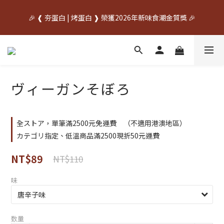
中秋先訂✦送禮不慌    🌙中秋早鳥優惠開跑🌙     🥚優惠期間
🎉 ❰ 夯蛋白 | 烤蛋白 ❱ 榮獲2026年新味食潮金質獎 🎉
07/20~08/31🥚
中秋先訂✦送禮不慌    🌙中秋早鳥優惠開跑🌙     🥚優惠期間
07/20~08/31🥚
ヴィーガンそぼろ
全ストア，單筆滿2500元免運費 （不適用港澳地區）
カテゴリ指定、低溫商品滿2500現折50元運費
NT$89
NT$110
味
数量