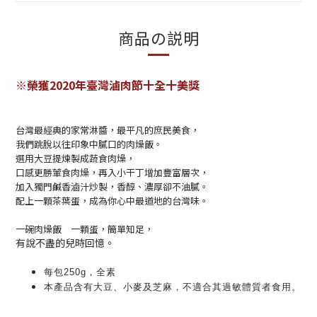
商品の説明
※榮獲2020年臺灣滷肉節十全十美獎
台灣最經典的家常淋醬，最平凡的庶民美食，
我們跳脫以往印象中膩口的肉燥飯。
選用大豆提煉製成蔬食肉燥，
口感更勝葷食肉燥，再入小干丁增加豐富層次，
加入獨門鹹香滷汁炒製，香醇、濃厚卻不油膩。
配上一顆茶葉蛋，成為你心中最道地的台灣味。
一碗肉燥飯 一顆蛋，簡單知足，
有說不盡的兒時回憶。
每包250g，全素
本產品含有大豆、小麥及芝麻，不適合其過敏體質者食用。