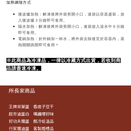
加熱調理方式
微波爐加熱：解凍後將外袋剪開小口，連袋以容器盛裝，放
入微波爐３分鐘即可食用。
隔水加熱：
解凍後將外袋剪開小口
，連袋放入滾水中６分鐘
即可食用。
電鍋加熱：於外鍋加一杯水，將外袋去除後至於容器內，蒸
。
熱開關跳開即可食用
※
此商品為冷凍品，一律以冷藏方式出貨，若收到商
品請盡速冷凍
。
所長家商品
王牌茶葉蛋
香底子豆干
超夯滷蛋白
嘴饞嚐好味
好功夫鐵蛋
酷冷低溫品
行家鐵滷蛋
客製婚禮品