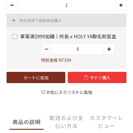
割引価格で追加商品購入
單筆滿$999加購丨所長 x HOLY YA聯名款盲盒
特別価格 NT$99
カートに追加
今すぐ購入
お気に入りリストに追加
配送および支
カスタマーレ
商品の説明
払い方法
ビュー