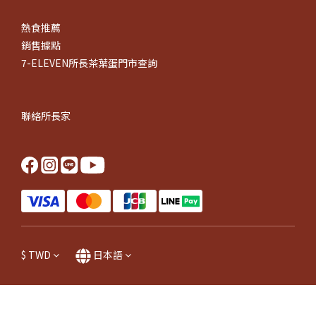
熱食推薦
銷售據點
7-ELEVEN所長茶葉蛋門市查詢
聯絡所長家
$
TWD
日本語
今すぐ購入