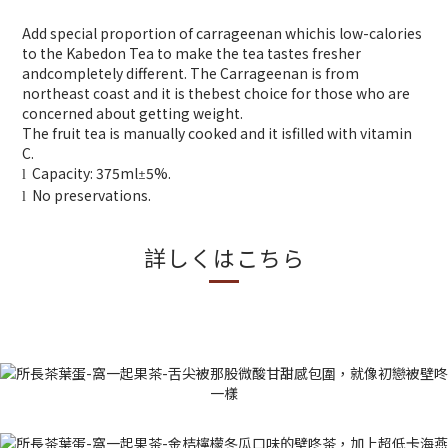
Add special proportion of carrageenan whichis low-calories
to the Kabedon Tea to make the tea tastes fresher
andcompletely different. The Carrageenan is from
northeast coast and it is thebest choice for those who are
concerned about getting weight.
The fruit tea is manually cooked and it isfilled with vitamin
C.
Capacity: 375ml
5%.
±
l
No preservations.
l
詳しくはこちら