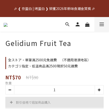
中秋先訂✦送禮不慌    🌙中秋早鳥優惠開跑🌙     🥚優惠期間
🎉 ❰ 夯蛋白 | 烤蛋白 ❱ 榮獲2026年新味食潮金質獎 🎉
07/20~08/31🥚
中秋先訂✦送禮不慌    🌙中秋早鳥優惠開跑🌙     🥚優惠期間
07/20~08/31🥚
Gelidium Fruit Tea
全ストア，單筆滿2500元免運費 （不適用港澳地區）
カテゴリ指定、低溫商品滿2500現折50元運費
NT$70
NT$90
数量
割引価格で追加商品購入