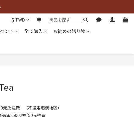


$
TWD
ベント
全て購入
お勧めの贈り物

今すぐ購入
 Tea
00元免運費 （不適用港澳地區）
品滿2500現折50元運費