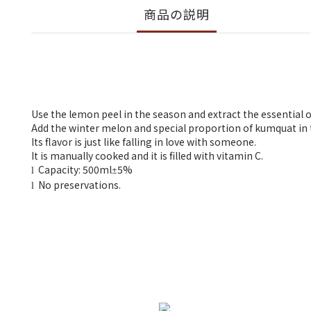
商品の説明
Use the lemon peel in the season and extract the essential o
Add the winter melon and special proportion of kumquat in t
Its flavor is just like falling in love with someone.
It is manually cooked and it is filled with vitamin C.
Capacity: 500ml
5%
±
l
No preservations.
l