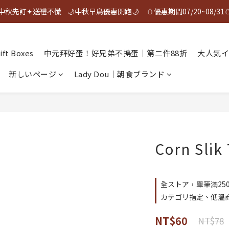
中秋先訂✦送禮不慌    🌙中秋早鳥優惠開跑🌙     🥚優惠期間07/20~08/31
中秋先訂✦送禮不慌    🌙中秋早鳥優惠開跑🌙     🥚優惠期間07/20~08/31
🎉 ❰ 夯蛋白 | 烤蛋白 ❱ 榮獲2026年新味食潮金質獎 🎉
ft Boxes
中元拜好蛋！好兄弟不搗蛋｜第二件88折
大人気イ
中秋先訂✦送禮不慌    🌙中秋早鳥優惠開跑🌙     🥚優惠期間07/20~08/31
新しいページ
Lady Dou｜朝食ブランド
Corn Slik
全ストア，單筆滿25
カテゴリ指定、低溫商
NT$60
NT$78