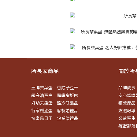
所長家商品
關於所長
王牌茶葉蛋
香底子豆干
品牌故事
超夯滷蛋白
嘴饞嚐好味
安心認證
好功夫鐵蛋
酷冷低溫品
獲獎產品
行家鐵滷蛋
客製婚禮品
媒體報導
快樂鳥日子
企業贈禮品
公益蛋生
癡蛋部落