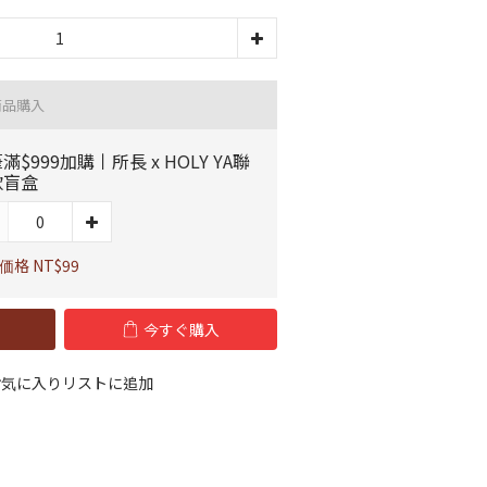
商品購入
滿$999加購丨所長 x HOLY YA聯
款盲盒
価格 NT$99
今すぐ購入
お気に入りリストに追加