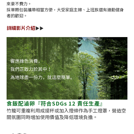
來豪不費力。
採單顆包裝攜帶相當方便，大受家庭主婦、上班族還有運動健身
者的歡迎。
詳細影片介紹
▶▶
食飯配滷卵『符合SDGs 12 責任生產』
竹籠可重複利用成提杯或加入燈條作為手工燈罩，營造空
間氛圍同時增加使用價值及降低環境負擔。