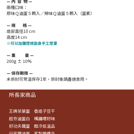
— 內 容 物 —
兩種口味：
原味Ｑ滷蛋５顆入／辣味Ｑ滷蛋５顆入（蛋素）
— 規 格 —
底部直徑10 cm
高度14 cm
※可以加購燈條變身手工燈罩
— 重 量 —
200g ± 10%
— 保存期限 —
未拆封可常溫保存1年，拆封後請盡速食用。
所長家商品
王牌茶葉蛋
香底子豆干
超夯滷蛋白
嘴饞嚐好味
好功夫鐵蛋
酷冷低溫品
行家鐵滷蛋
客製婚禮品