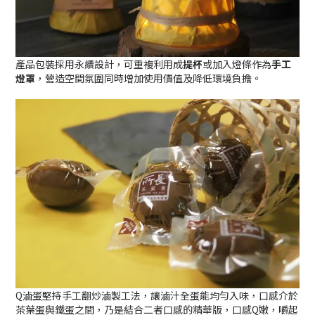
產品包裝採用永續設計，可重複利用成
提杯
或加入燈條作為
手工
燈罩
，營造空間氛圍同時增加使用價值及降低環境負擔。
Q滷蛋堅持手工翻炒滷製工法，讓滷汁全蛋能均勻入味，口感介於
茶葉蛋與鐵蛋之間，乃是結合二者口感的精華版，口感Q嫩，嚼起