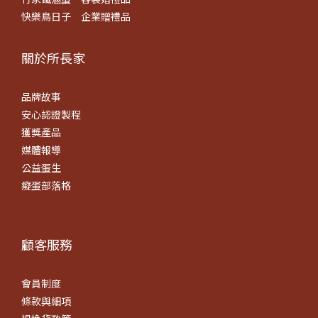
快樂鳥日子
企業贈禮品
關於所長​家
品牌故事
安心認證製程
獲獎產品
媒體報導
公益蛋生
癡蛋部落格
顧客服務
會員制度
條款
與細項