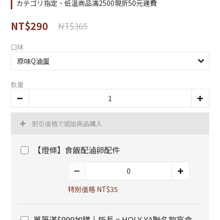
カテゴリ指定、低溫商品滿2500現折50元運費
NT$290
NT$365
口味
数量
割引価格で追加商品購入
【燈條】食飯配滷卵配件
特別価格 NT$35
單筆滿$999加購丨所長 x HOLY YA聯名款盲盒