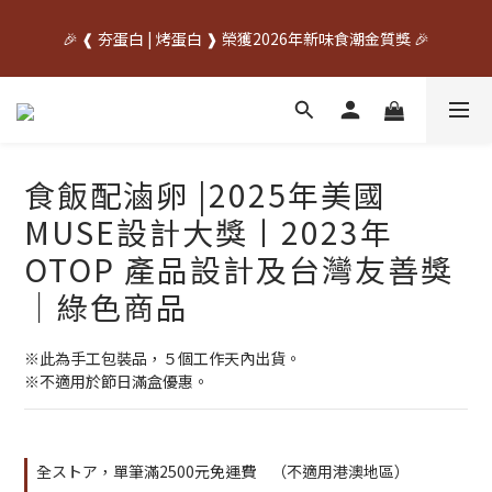
中秋先訂✦送禮不慌    🌙中秋早鳥優惠開跑🌙     🥚優惠期間
🎉 ❰ 夯蛋白 | 烤蛋白 ❱ 榮獲2026年新味食潮金質獎 🎉
07/20~08/31🥚
中秋先訂✦送禮不慌    🌙中秋早鳥優惠開跑🌙     🥚優惠期間
07/20~08/31🥚
食飯配滷卵 |2025年美國
MUSE設計大獎丨2023年
OTOP 產品設計及台灣友善獎
｜綠色商品
※此為手工包裝品，５個工作天內出貨。
※不適用於節日滿盒優惠。
全ストア，單筆滿2500元免運費 （不適用港澳地區）