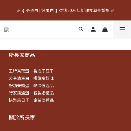
中秋先訂✦送禮不慌    🌙中秋早鳥優惠開跑🌙     🥚優惠期間
🎉 ❰ 夯蛋白 | 烤蛋白 ❱ 榮獲2026年新味食潮金質獎 🎉
07/20~08/31🥚
中秋先訂✦送禮不慌    🌙中秋早鳥優惠開跑🌙     🥚優惠期間
07/20~08/31🥚
所長家商品
王牌茶葉蛋
香底子豆干
超夯滷蛋白
嘴饞嚐好味
好功夫鐵蛋
酷冷低溫品
行家鐵滷蛋
客製婚禮品
快樂鳥日子
企業贈禮品
關於所長​家