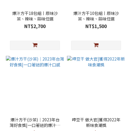
爆汁方干18包組丨原味沙
爆汁方干10包組丨原味沙
茶、辣味、蒜味任選
茶、辣味、蒜味任選
NT$2,700
NT$1,500
爆汁方干(沙茶)｜2023年台
呷豆干 做大官|獲得2022年
灣好食獎|一口著迷的爆汁口
新味食潮獎
感