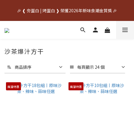
中秋先訂✦送禮不慌    🌙中秋早鳥優惠開跑🌙     🥚優惠期間
🎉 ❰ 夯蛋白 | 烤蛋白 ❱ 榮獲2026年新味食潮金質獎 🎉
07/20~08/31🥚
中秋先訂✦送禮不慌    🌙中秋早鳥優惠開跑🌙     🥚優惠期間
07/20~08/31🥚
沙茶爆汁方干
商品排序
每頁顯示 24 個
瘋搶特惠
瘋搶特惠