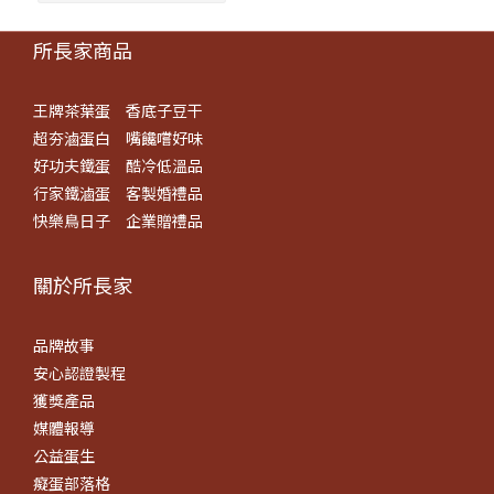
所長家商品
王牌茶葉蛋
香底子豆干
超夯滷蛋白
嘴饞嚐好味
好功夫鐵蛋
酷冷低溫品
行家鐵滷蛋
客製婚禮品
快樂鳥日子
企業贈禮品
關於所長​家
品牌故事
安心認證製程
獲獎產品
媒體報導
公益蛋生
癡蛋部落格