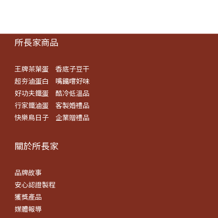
所長家商品
王牌茶葉蛋
香底子豆干
超夯滷蛋白
嘴饞嚐好味
好功夫鐵蛋
酷冷低溫品
行家鐵滷蛋
客製婚禮品
快樂鳥日子
企業贈禮品
關於所長​家
品牌故事
安心認證製程
獲獎產品
媒體報導